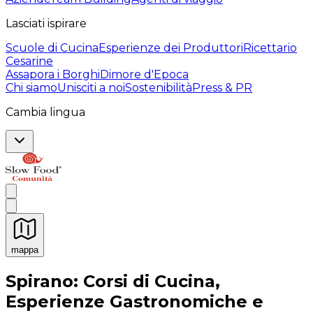
Lasciati ispirare
Scuole di Cucina
Esperienze dei Produttori
Ricettario
Cesarine
Assapora i Borghi
Dimore d'Epoca
Chi siamo
Unisciti a noi
Sostenibilità
Press & PR
Cambia lingua
mappa
Esperienze culinarie indimenticabili: Esperienze gastro
Spirano: Corsi di Cucina,
Esperienze Gastronomiche e