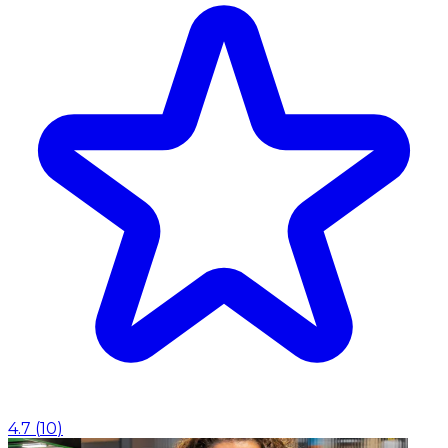
4.7
(
10
)