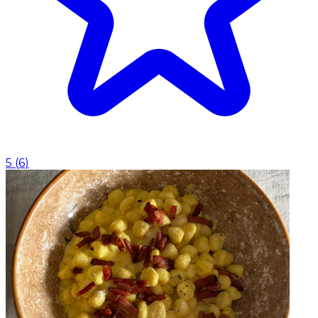
5
(
6
)