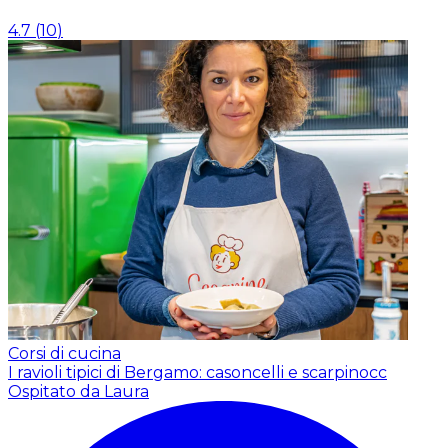
4.7
(
10
)
Corsi di cucina
I ravioli tipici di Bergamo: casoncelli e scarpinocc
Ospitato da Laura