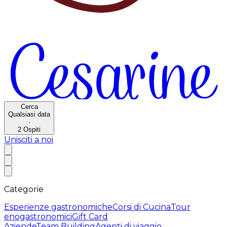
Cerca
Qualsiasi data
·
2
Ospiti
Unisciti a noi
Categorie
Esperienze gastronomiche
Corsi di Cucina
Tour
enogastronomici
Gift Card
Aziende
Team Building
Agenti di viaggio