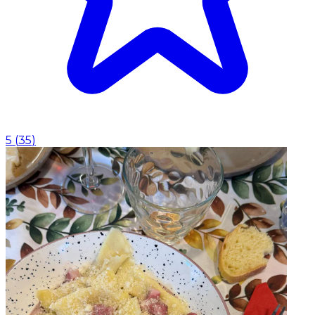
5
(
35
)