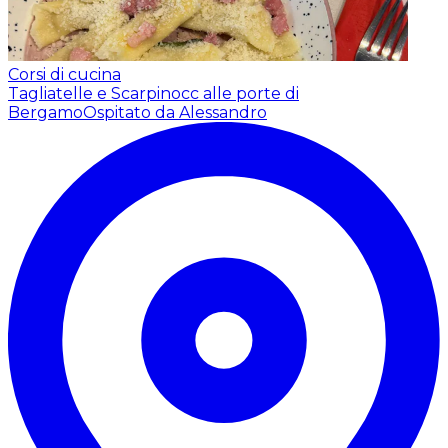
Corsi di cucina
Tagliatelle e Scarpinocc alle porte di
Bergamo
Ospitato da Alessandro