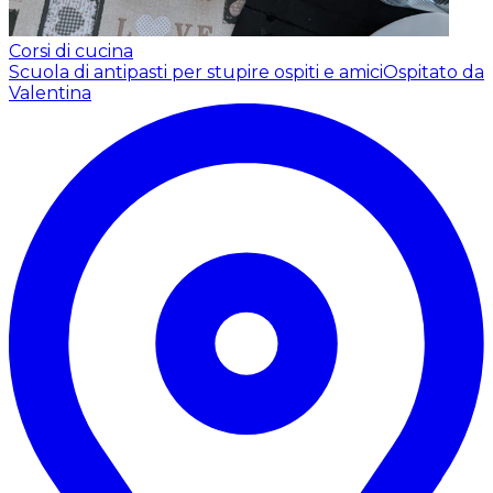
Corsi di cucina
Scuola di antipasti per stupire ospiti e amici
Ospitato da
Valentina