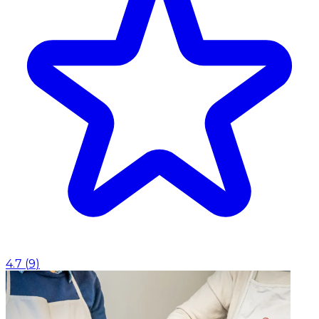
4.7
(
9
)