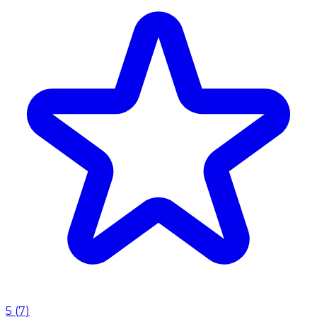
5
(
7
)