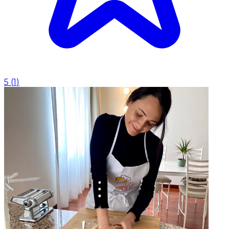
5
(
1
)