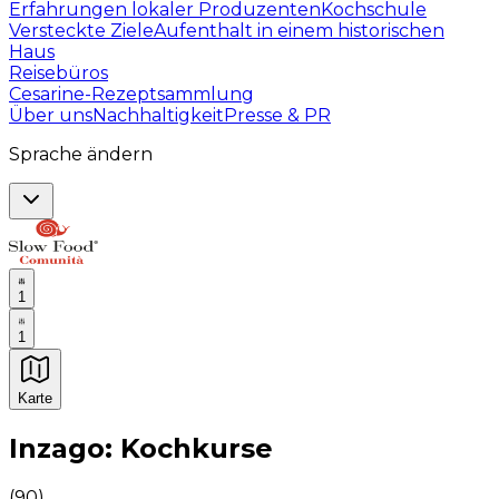
Erfahrungen lokaler Produzenten
Kochschule
Versteckte Ziele
Aufenthalt in einem historischen
Haus
Reisebüros
Cesarine-Rezeptsammlung
Über uns
Nachhaltigkeit
Presse & PR
Sprache ändern
1
1
Karte
Unvergessliche kulinarische Erlebnisse: Gastronomis
Inzago: Kochkurse
(
90
)