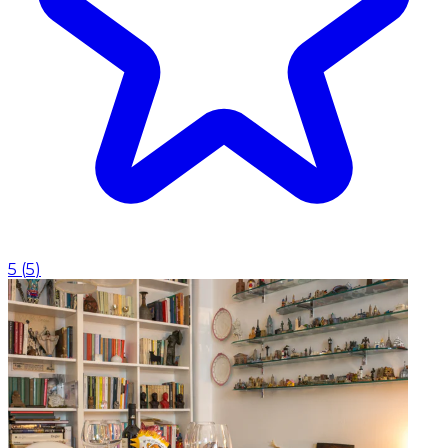
5
(
5
)