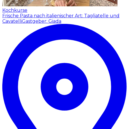
Kochkurse
Frische Pasta nach italienischer Art: Tagliatelle und
Cavatelli
Gastgeber: Giada