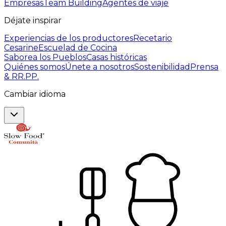
Empresas
Team Building
Agentes de viaje
Déjate inspirar
Experiencias de los productores
Recetario
Cesarine
Escuelad de Cocina
Saborea los Pueblos
Casas históricas
Quiénes somos
Únete a nosotros
Sostenibilidad
Prensa
& RR.PP.
Cambiar idioma