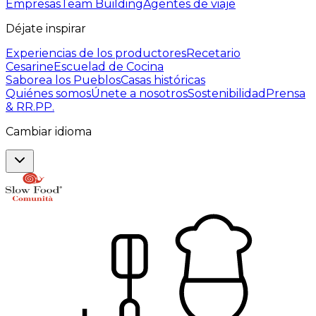
Empresas
Team Building
Agentes de viaje
Déjate inspirar
Experiencias de los productores
Recetario
Cesarine
Escuelad de Cocina
Saborea los Pueblos
Casas históricas
Quiénes somos
Únete a nosotros
Sostenibilidad
Prensa
& RR.PP.
Cambiar idioma