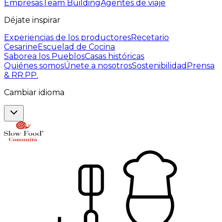
Empresas
Team Building
Agentes de viaje
Déjate inspirar
Experiencias de los productores
Recetario
Cesarine
Escuelad de Cocina
Saborea los Pueblos
Casas históricas
Quiénes somos
Únete a nosotros
Sostenibilidad
Prensa
& RR.PP.
Cambiar idioma