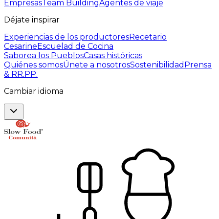
Empresas
Team Building
Agentes de viaje
Déjate inspirar
Experiencias de los productores
Recetario
Cesarine
Escuelad de Cocina
Saborea los Pueblos
Casas históricas
Quiénes somos
Únete a nosotros
Sostenibilidad
Prensa
& RR.PP.
Cambiar idioma