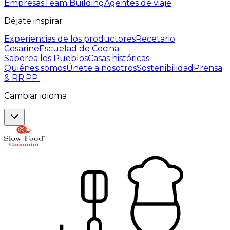
Empresas
Team Building
Agentes de viaje
Déjate inspirar
Experiencias de los productores
Recetario
Cesarine
Escuelad de Cocina
Saborea los Pueblos
Casas históricas
Quiénes somos
Únete a nosotros
Sostenibilidad
Prensa
& RR.PP.
Cambiar idioma