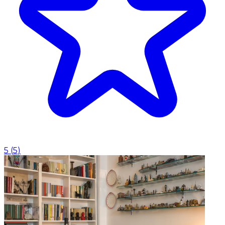
5
(
5
)