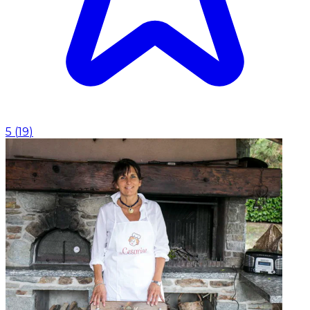
5
(
19
)