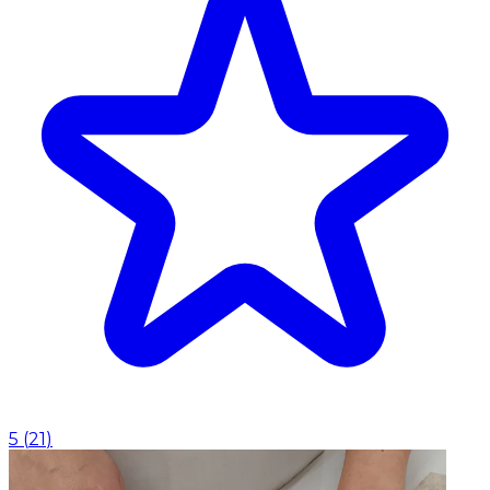
5
(
21
)