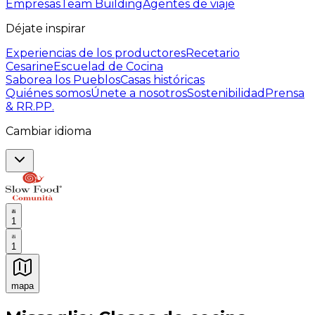
Empresas
Team Building
Agentes de viaje
Déjate inspirar
Experiencias de los productores
Recetario
Cesarine
Escuelad de Cocina
Saborea los Pueblos
Casas históricas
Quiénes somos
Únete a nosotros
Sostenibilidad
Prensa
& RR.PP.
Cambiar idioma
1
1
mapa
Experiencias culinarias inolvidables: Experiencias gast