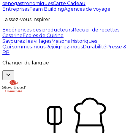
œnogastronomiques
Carte Cadeau
Entreprises
Team Building
Agences de voyage
Laissez-vous inspirer
Expériences des producteurs
Recueil de recettes
Cesarine
Ècoles de Cuisine
Savourez les villages
Maisons historiques
Qui sommes-nous
Rejoignez-nous
Durabilité
Presse &
RP
Changer de langue