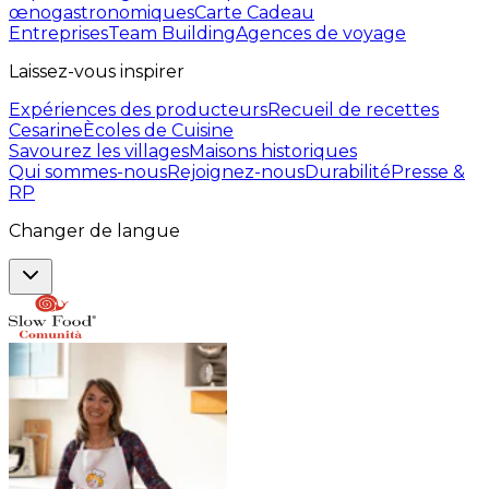
œnogastronomiques
Carte Cadeau
Entreprises
Team Building
Agences de voyage
Laissez-vous inspirer
Expériences des producteurs
Recueil de recettes
Cesarine
Ècoles de Cuisine
Savourez les villages
Maisons historiques
Qui sommes-nous
Rejoignez-nous
Durabilité
Presse &
RP
Changer de langue