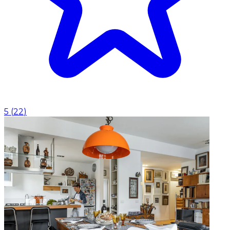
5
(
22
)