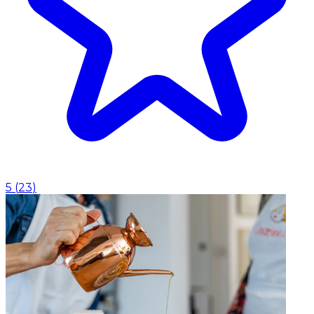
5
(
23
)