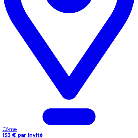
Côme
153 € par invité