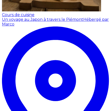
Cours de cuisine
Un voyage au Japon à travers le Piémont
Hébergé par
Marco