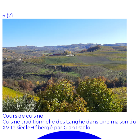
5
(
2
)
Cours de cuisine
Cuisine traditionnelle des Langhe dans une maison du
XVIIe siècle
Hébergé par Gian Paolo