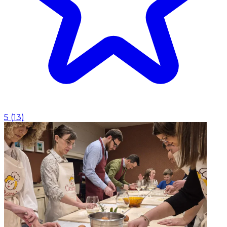
5
(
13
)