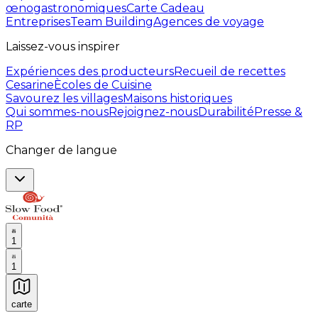
œnogastronomiques
Carte Cadeau
Entreprises
Team Building
Agences de voyage
Laissez-vous inspirer
Expériences des producteurs
Recueil de recettes
Cesarine
Ècoles de Cuisine
Savourez les villages
Maisons historiques
Qui sommes-nous
Rejoignez-nous
Durabilité
Presse &
RP
Changer de langue
1
1
carte