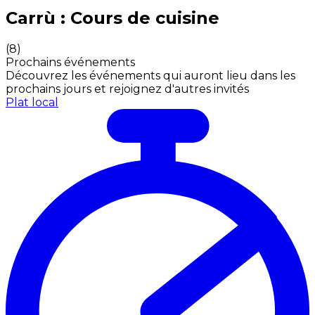
Expériences culinaires inoubliables : Expériences gas
Carrù : Cours de cuisine
(
8
)
Prochains événements
Découvrez les événements qui auront lieu dans les
prochains jours et rejoignez d'autres invités
Plat local