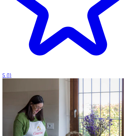
5
(
1
)