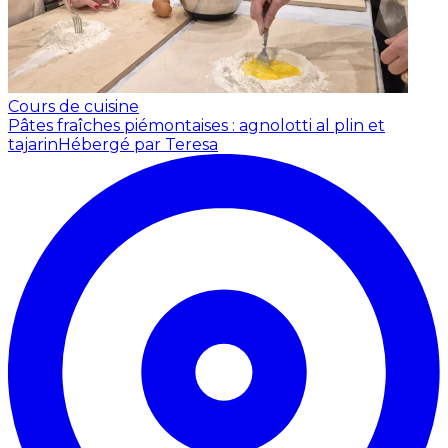
Cours de cuisine
Pâtes fraîches piémontaises : agnolotti al plin et
tajarin
Hébergé par Teresa