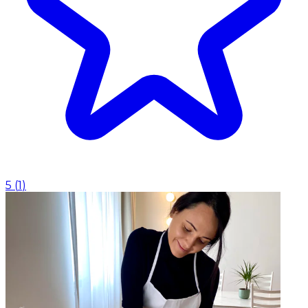
5
(
1
)