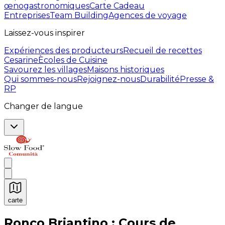
œnogastronomiques
Carte Cadeau
Entreprises
Team Building
Agences de voyage
Laissez-vous inspirer
Expériences des producteurs
Recueil de recettes
Cesarine
Ècoles de Cuisine
Savourez les villages
Maisons historiques
Qui sommes-nous
Rejoignez-nous
Durabilité
Presse &
RP
Changer de langue
carte
Expériences culinaires inoubliables : Expériences gas
Ronco Briantino : Cours de