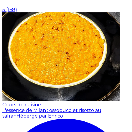
5
(
168
)
Cours de cuisine
L'essence de Milan : ossobuco et risotto au
safran
Hébergé par Enrico