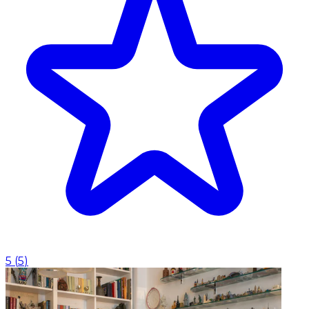
5
(
5
)