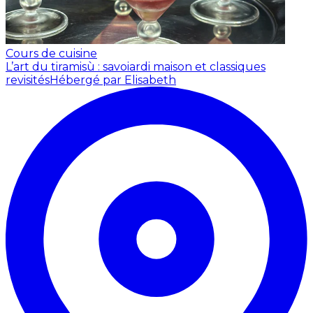
Cours de cuisine
L’art du tiramisù : savoiardi maison et classiques
revisités
Hébergé par Elisabeth