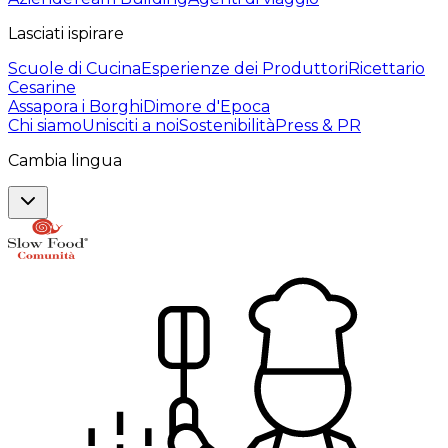
Lasciati ispirare
Scuole di Cucina
Esperienze dei Produttori
Ricettario
Cesarine
Assapora i Borghi
Dimore d'Epoca
Chi siamo
Unisciti a noi
Sostenibilità
Press & PR
Cambia lingua