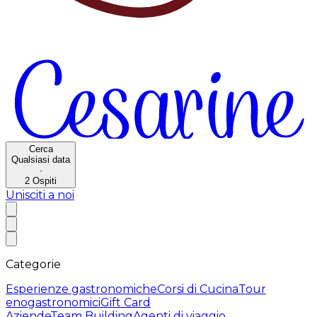
Cerca
Qualsiasi data
·
2
Ospiti
Unisciti a noi
Categorie
Esperienze gastronomiche
Corsi di Cucina
Tour
enogastronomici
Gift Card
Aziende
Team Building
Agenti di viaggio