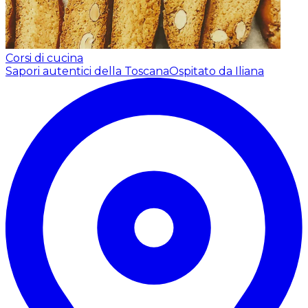
Corsi di cucina
Sapori autentici della Toscana
Ospitato da Iliana