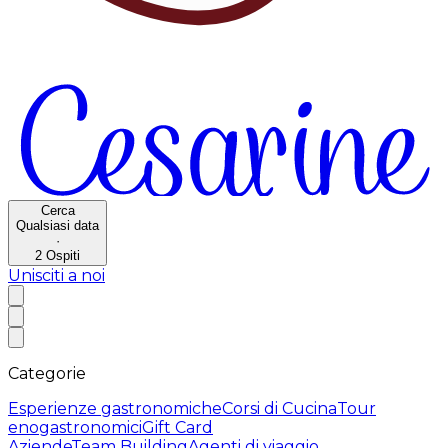
Cerca
Qualsiasi data
·
2
Ospiti
Unisciti a noi
Categorie
Esperienze gastronomiche
Corsi di Cucina
Tour
enogastronomici
Gift Card
Aziende
Team Building
Agenti di viaggio