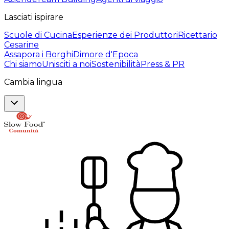
Lasciati ispirare
Scuole di Cucina
Esperienze dei Produttori
Ricettario
Cesarine
Assapora i Borghi
Dimore d'Epoca
Chi siamo
Unisciti a noi
Sostenibilità
Press & PR
Cambia lingua