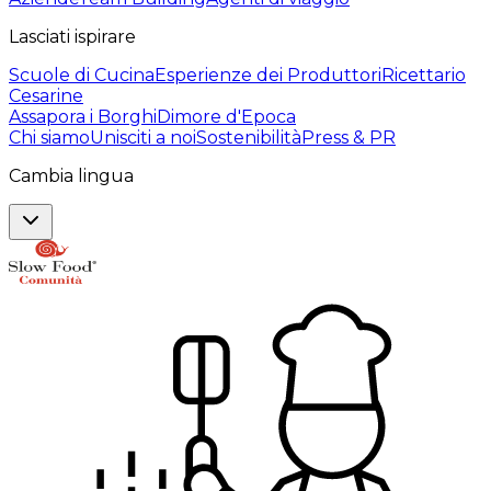
Lasciati ispirare
Scuole di Cucina
Esperienze dei Produttori
Ricettario
Cesarine
Assapora i Borghi
Dimore d'Epoca
Chi siamo
Unisciti a noi
Sostenibilità
Press & PR
Cambia lingua