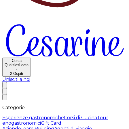
Cerca
Qualsiasi data
·
2
Ospiti
Unisciti a noi
Categorie
Esperienze gastronomiche
Corsi di Cucina
Tour
enogastronomici
Gift Card
Aziende
Team Building
Agenti di viaggio