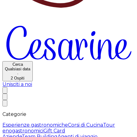
Cerca
Qualsiasi data
·
2
Ospiti
Unisciti a noi
Categorie
Esperienze gastronomiche
Corsi di Cucina
Tour
enogastronomici
Gift Card
Aziende
Team Building
Agenti di viaggio