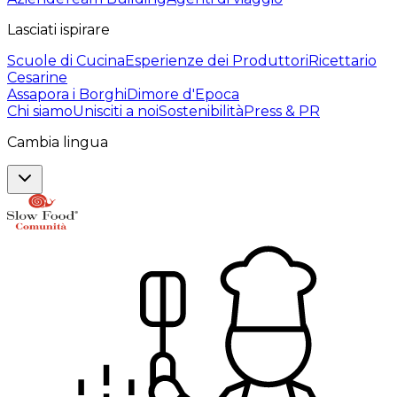
Lasciati ispirare
Scuole di Cucina
Esperienze dei Produttori
Ricettario
Cesarine
Assapora i Borghi
Dimore d'Epoca
Chi siamo
Unisciti a noi
Sostenibilità
Press & PR
Cambia lingua