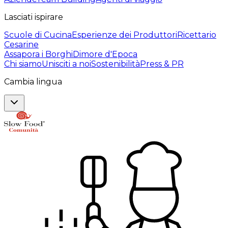
Lasciati ispirare
Scuole di Cucina
Esperienze dei Produttori
Ricettario
Cesarine
Assapora i Borghi
Dimore d'Epoca
Chi siamo
Unisciti a noi
Sostenibilità
Press & PR
Cambia lingua