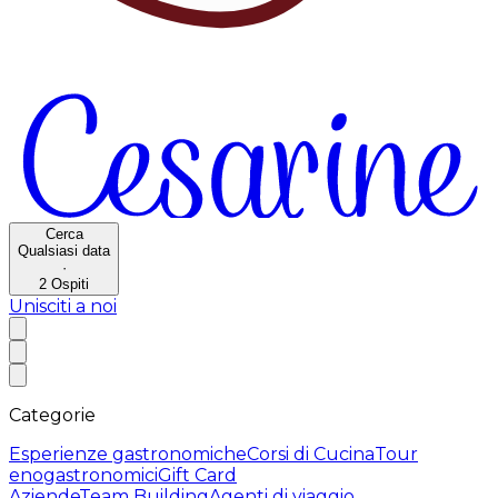
Cerca
Qualsiasi data
·
2
Ospiti
Unisciti a noi
Categorie
Esperienze gastronomiche
Corsi di Cucina
Tour
enogastronomici
Gift Card
Aziende
Team Building
Agenti di viaggio