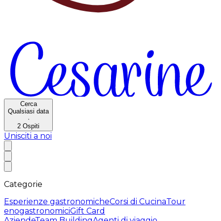
Cerca
Qualsiasi data
·
2
Ospiti
Unisciti a noi
Categorie
Esperienze gastronomiche
Corsi di Cucina
Tour
enogastronomici
Gift Card
Aziende
Team Building
Agenti di viaggio