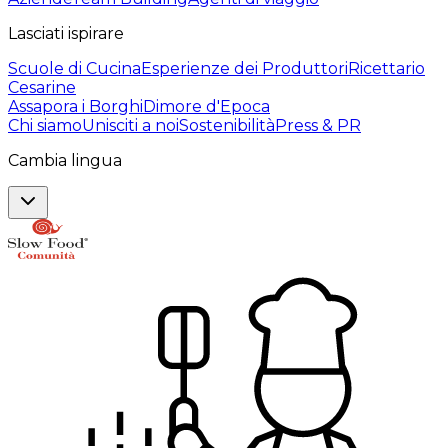
Lasciati ispirare
Scuole di Cucina
Esperienze dei Produttori
Ricettario
Cesarine
Assapora i Borghi
Dimore d'Epoca
Chi siamo
Unisciti a noi
Sostenibilità
Press & PR
Cambia lingua