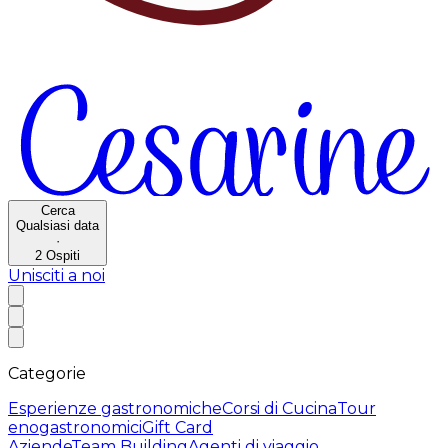
Cerca
Qualsiasi data
·
2
Ospiti
Unisciti a noi
Categorie
Esperienze gastronomiche
Corsi di Cucina
Tour
enogastronomici
Gift Card
Aziende
Team Building
Agenti di viaggio