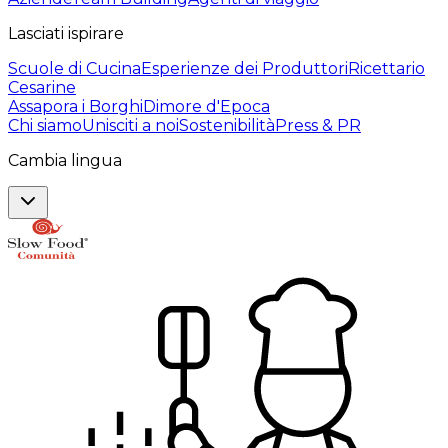
Lasciati ispirare
Scuole di Cucina
Esperienze dei Produttori
Ricettario
Cesarine
Assapora i Borghi
Dimore d'Epoca
Chi siamo
Unisciti a noi
Sostenibilità
Press & PR
Cambia lingua