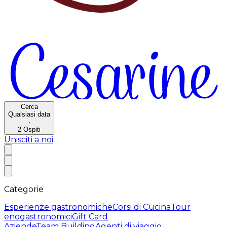
Cerca
Qualsiasi data
·
2
Ospiti
Unisciti a noi
Categorie
Esperienze gastronomiche
Corsi di Cucina
Tour
enogastronomici
Gift Card
Aziende
Team Building
Agenti di viaggio