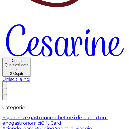
Cerca
Qualsiasi data
·
2
Ospiti
Unisciti a noi
Categorie
Esperienze gastronomiche
Corsi di Cucina
Tour
enogastronomici
Gift Card
Aziende
Team Building
Agenti di viaggio