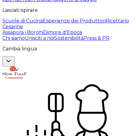
Lasciati ispirare
Scuole di Cucina
Esperienze dei Produttori
Ricettario
Cesarine
Assapora i Borghi
Dimore d'Epoca
Chi siamo
Unisciti a noi
Sostenibilità
Press & PR
Cambia lingua