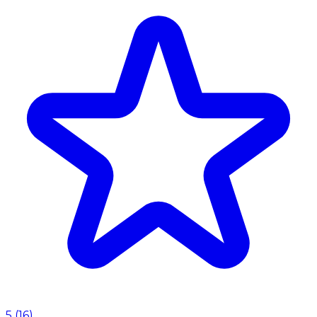
5
(
16
)