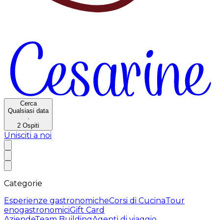
Cerca
Qualsiasi data
·
2
Ospiti
Unisciti a noi
Categorie
Esperienze gastronomiche
Corsi di Cucina
Tour
enogastronomici
Gift Card
Aziende
Team Building
Agenti di viaggio