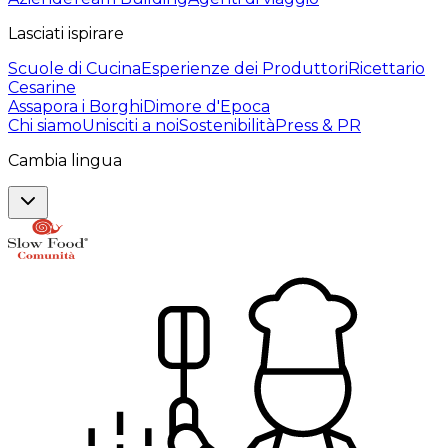
Lasciati ispirare
Scuole di Cucina
Esperienze dei Produttori
Ricettario
Cesarine
Assapora i Borghi
Dimore d'Epoca
Chi siamo
Unisciti a noi
Sostenibilità
Press & PR
Cambia lingua