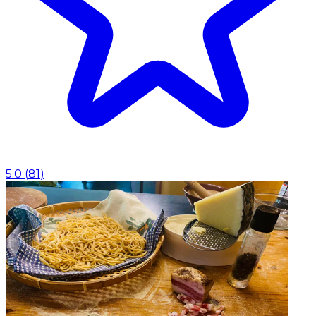
5.0
(
81
)