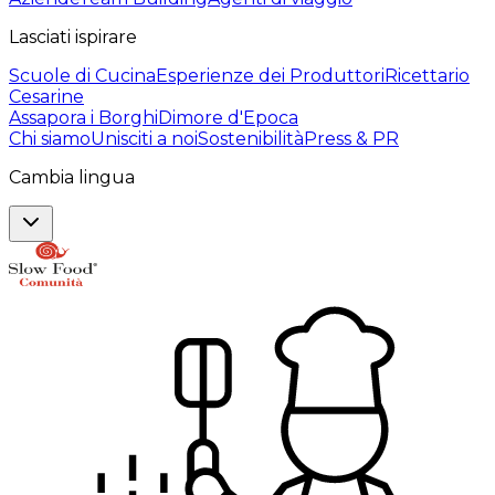
Lasciati ispirare
Scuole di Cucina
Esperienze dei Produttori
Ricettario
Cesarine
Assapora i Borghi
Dimore d'Epoca
Chi siamo
Unisciti a noi
Sostenibilità
Press & PR
Cambia lingua