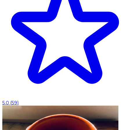
5.0
(
59
)