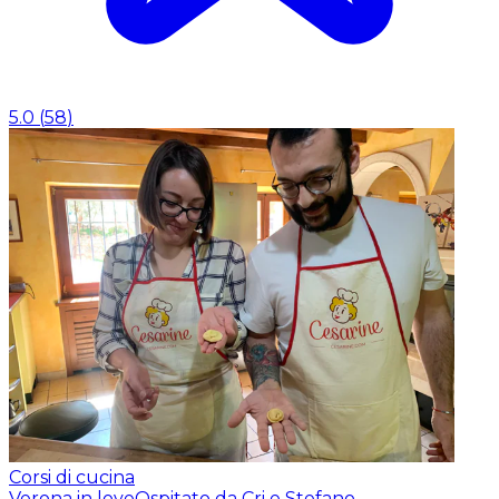
5.0
(
58
)
Corsi di cucina
Verona in love
Ospitato da Cri e Stefano