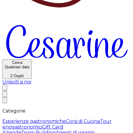
Cerca
Qualsiasi data
·
2
Ospiti
Unisciti a noi
Categorie
Esperienze gastronomiche
Corsi di Cucina
Tour
enogastronomici
Gift Card
Aziende
Team Building
Agenti di viaggio