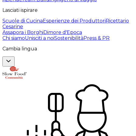
Lasciati ispirare
Scuole di Cucina
Esperienze dei Produttori
Ricettario
Cesarine
Assapora i Borghi
Dimore d'Epoca
Chi siamo
Unisciti a noi
Sostenibilità
Press & PR
Cambia lingua