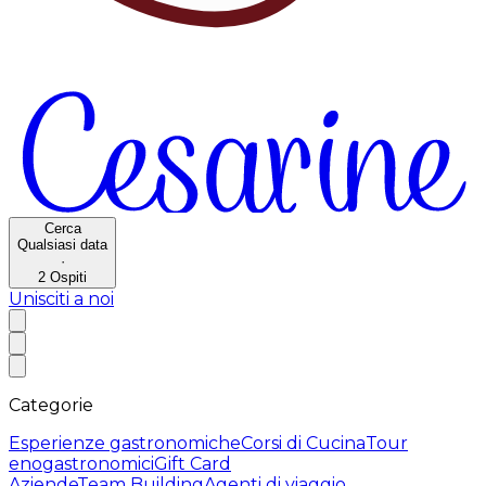
Cerca
Qualsiasi data
·
2
Ospiti
Unisciti a noi
Categorie
Esperienze gastronomiche
Corsi di Cucina
Tour
enogastronomici
Gift Card
Aziende
Team Building
Agenti di viaggio