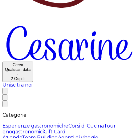
Cerca
Qualsiasi data
·
2
Ospiti
Unisciti a noi
Categorie
Esperienze gastronomiche
Corsi di Cucina
Tour
enogastronomici
Gift Card
Aziende
Team Building
Agenti di viaggio