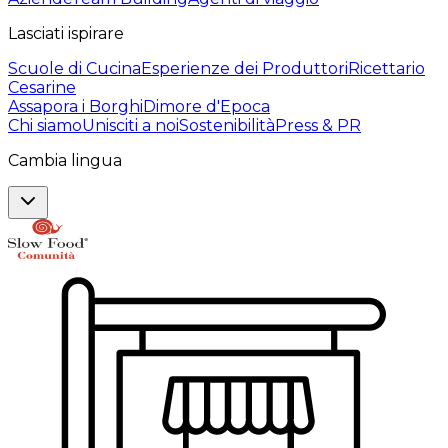
Lasciati ispirare
Scuole di Cucina
Esperienze dei Produttori
Ricettario
Cesarine
Assapora i Borghi
Dimore d'Epoca
Chi siamo
Unisciti a noi
Sostenibilità
Press & PR
Cambia lingua