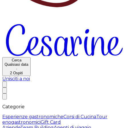
Cerca
Qualsiasi data
·
2
Ospiti
Unisciti a noi
Categorie
Esperienze gastronomiche
Corsi di Cucina
Tour
enogastronomici
Gift Card
Aziende
Team Building
Agenti di viaggio