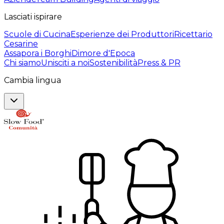
Lasciati ispirare
Scuole di Cucina
Esperienze dei Produttori
Ricettario
Cesarine
Assapora i Borghi
Dimore d'Epoca
Chi siamo
Unisciti a noi
Sostenibilità
Press & PR
Cambia lingua