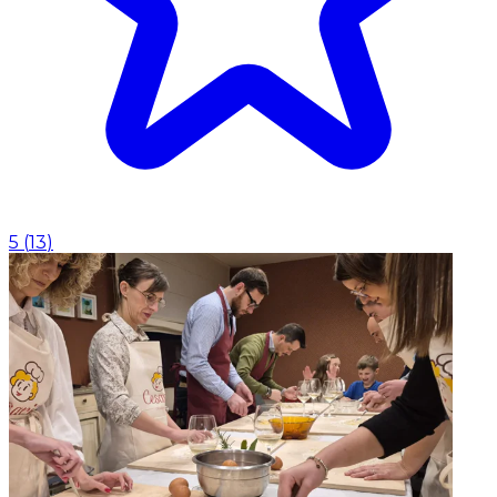
5
(
13
)