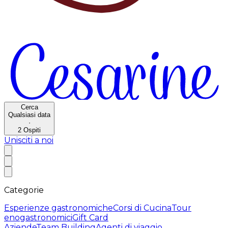
Cerca
Qualsiasi data
·
2
Ospiti
Unisciti a noi
Categorie
Esperienze gastronomiche
Corsi di Cucina
Tour
enogastronomici
Gift Card
Aziende
Team Building
Agenti di viaggio