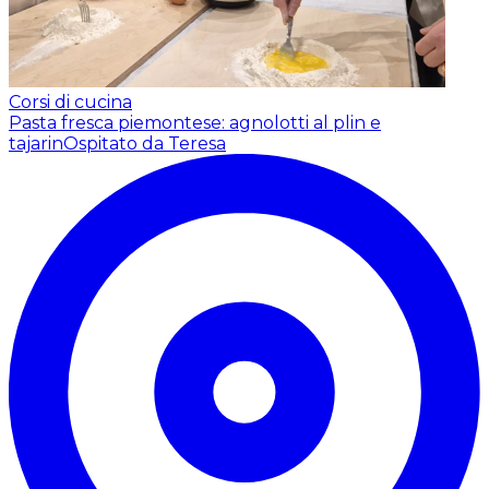
Corsi di cucina
Pasta fresca piemontese: agnolotti al plin e
tajarin
Ospitato da Teresa