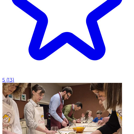
5
(
13
)