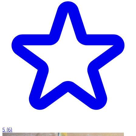
5
(
6
)