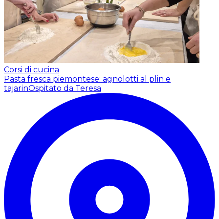
Corsi di cucina
Pasta fresca piemontese: agnolotti al plin e
tajarin
Ospitato da Teresa