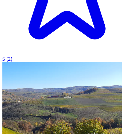
5
(
2
)