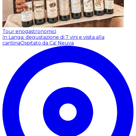
Tour enogastronomici
In Langa: degustazione di 7 vini e visita alla
cantina
Ospitato da Ca' Neuva