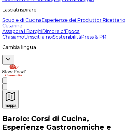
Lasciati ispirare
Scuole di Cucina
Esperienze dei Produttori
Ricettario
Cesarine
Assapora i Borghi
Dimore d'Epoca
Chi siamo
Unisciti a noi
Sostenibilità
Press & PR
Cambia lingua
mappa
Esperienze culinarie indimenticabili: Esperienze gastro
Barolo: Corsi di Cucina,
Esperienze Gastronomiche e