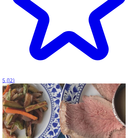
5
(
12
)