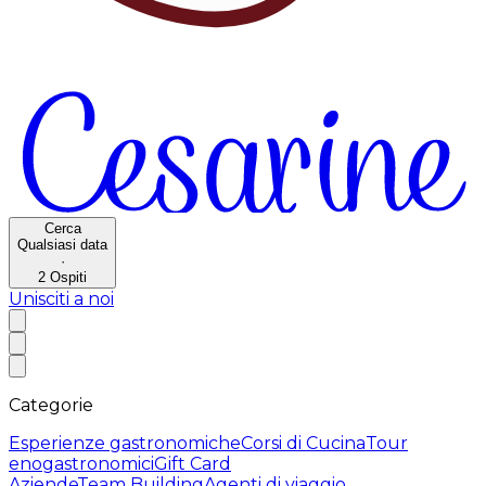
Cerca
Qualsiasi data
·
2
Ospiti
Unisciti a noi
Categorie
Esperienze gastronomiche
Corsi di Cucina
Tour
enogastronomici
Gift Card
Aziende
Team Building
Agenti di viaggio