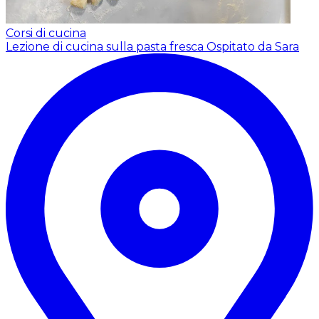
Corsi di cucina
Lezione di cucina sulla pasta fresca
Ospitato da Sara