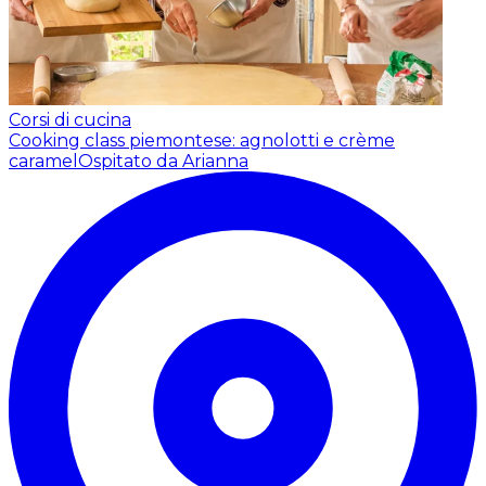
Corsi di cucina
Cooking class piemontese: agnolotti e crème
caramel
Ospitato da Arianna