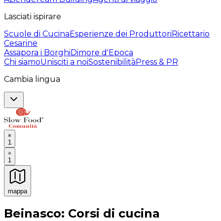
Lasciati ispirare
Scuole di Cucina
Esperienze dei Produttori
Ricettario
Cesarine
Assapora i Borghi
Dimore d'Epoca
Chi siamo
Unisciti a noi
Sostenibilità
Press & PR
Cambia lingua
1
1
mappa
Esperienze culinarie indimenticabili: Esperienze gastro
Beinasco: Corsi di cucina