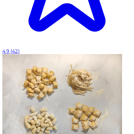
4.9
(
42
)