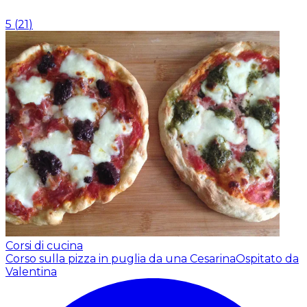
5
(
21
)
Corsi di cucina
Corso sulla pizza in puglia da una Cesarina
Ospitato da
Valentina