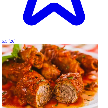
5.0
(
26
)