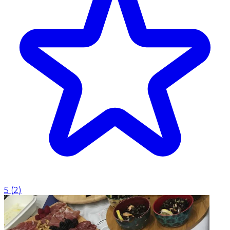
5
(
2
)