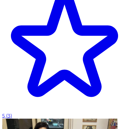
5
(
3
)