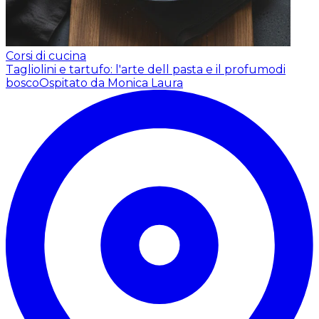
Corsi di cucina
Tagliolini e tartufo: l'arte dell pasta e il profumodi
bosco
Ospitato da Monica Laura