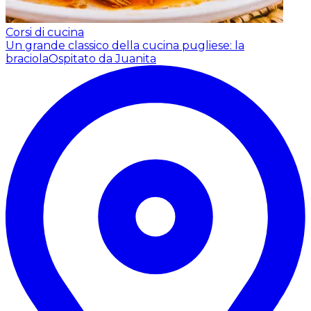
Corsi di cucina
Un grande classico della cucina pugliese: la
braciola
Ospitato da Juanita