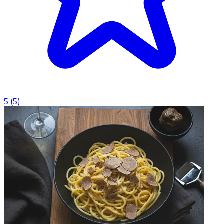
5
(
5
)