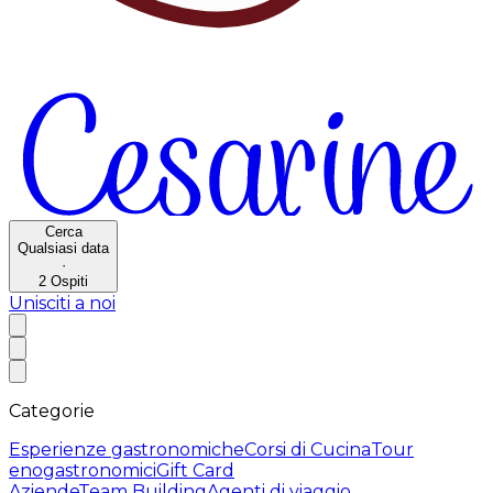
Cerca
Qualsiasi data
·
2
Ospiti
Unisciti a noi
Categorie
Esperienze gastronomiche
Corsi di Cucina
Tour
enogastronomici
Gift Card
Aziende
Team Building
Agenti di viaggio