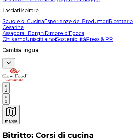
Lasciati ispirare
Scuole di Cucina
Esperienze dei Produttori
Ricettario
Cesarine
Assapora i Borghi
Dimore d'Epoca
Chi siamo
Unisciti a noi
Sostenibilità
Press & PR
Cambia lingua
1
1
mappa
Esperienze culinarie indimenticabili: Esperienze gastro
Bitritto: Corsi di cucina