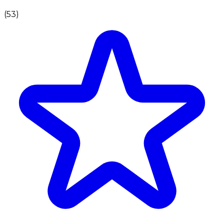
(
53
)