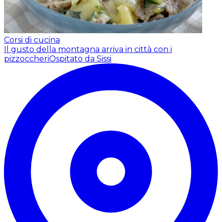
Corsi di cucina
Il gusto della montagna arriva in città con i
pizzoccheri
Ospitato da Sissi