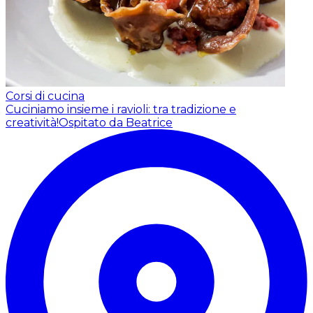
Corsi di cucina
Cuciniamo insieme i ravioli: tra tradizione e
creatività!
Ospitato da Beatrice