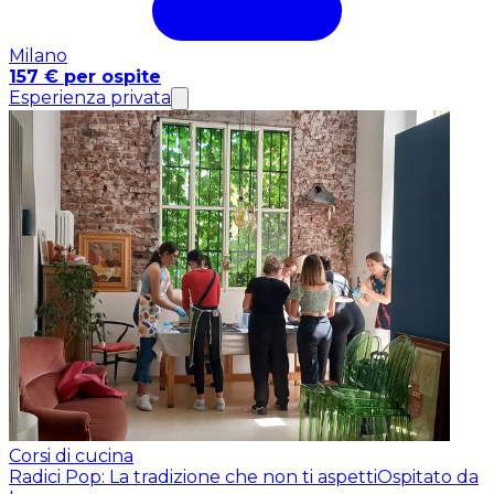
Milano
157 € per ospite
Esperienza privata
Corsi di cucina
Radici Pop: La tradizione che non ti aspetti
Ospitato da