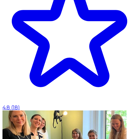
4.8
(
18
)