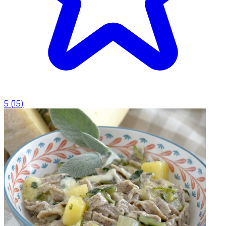
5
(
15
)