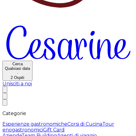
Cerca
Qualsiasi data
·
2
Ospiti
Unisciti a noi
Categorie
Esperienze gastronomiche
Corsi di Cucina
Tour
enogastronomici
Gift Card
Aziende
Team Building
Agenti di viaggio