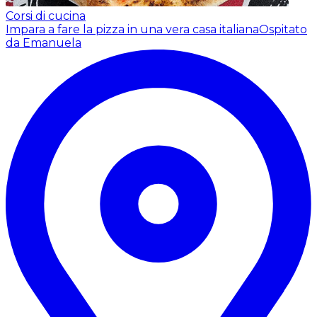
Corsi di cucina
Impara a fare la pizza in una vera casa italiana
Ospitato
da Emanuela