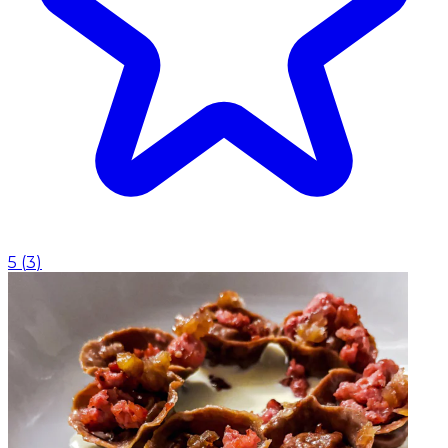
5
(
3
)