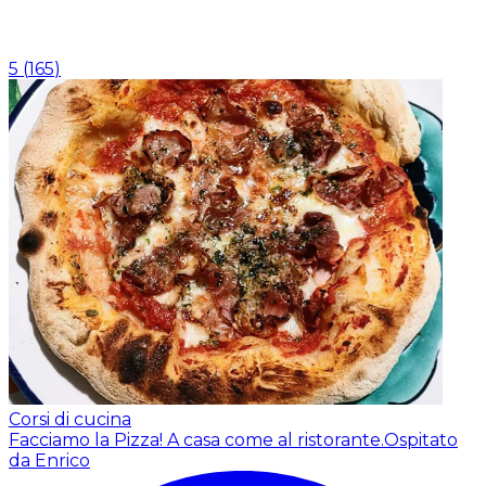
5
(
165
)
Corsi di cucina
Facciamo la Pizza! A casa come al ristorante.
Ospitato
da Enrico