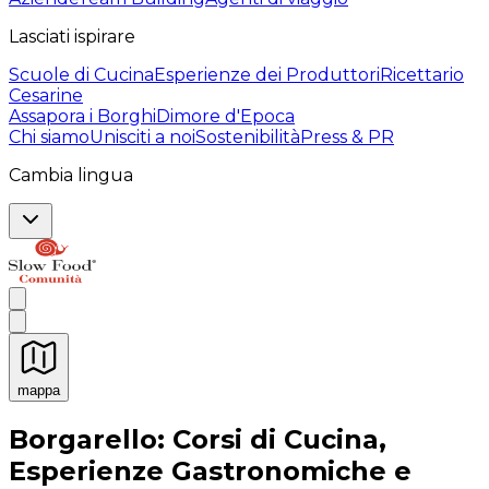
Lasciati ispirare
Scuole di Cucina
Esperienze dei Produttori
Ricettario
Cesarine
Assapora i Borghi
Dimore d'Epoca
Chi siamo
Unisciti a noi
Sostenibilità
Press & PR
Cambia lingua
mappa
Esperienze culinarie indimenticabili: Esperienze gastro
Borgarello: Corsi di Cucina,
Esperienze Gastronomiche e