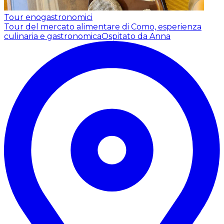
Tour enogastronomici
Tour del mercato alimentare di Como, esperienza
culinaria e gastronomica
Ospitato da Anna