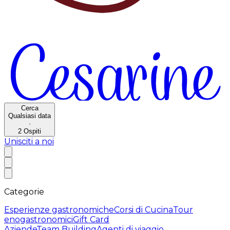
Cerca
Qualsiasi data
·
2
Ospiti
Unisciti a noi
Categorie
Esperienze gastronomiche
Corsi di Cucina
Tour
enogastronomici
Gift Card
Aziende
Team Building
Agenti di viaggio