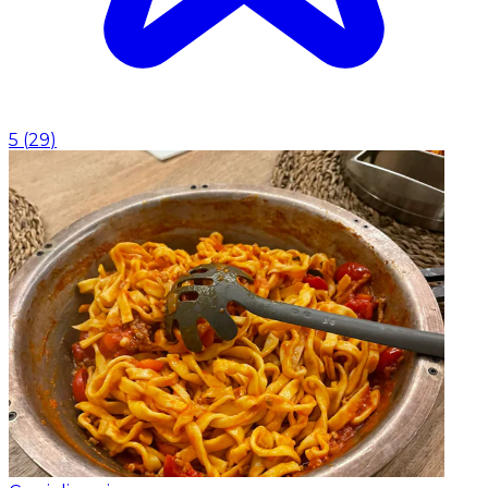
5
(
29
)