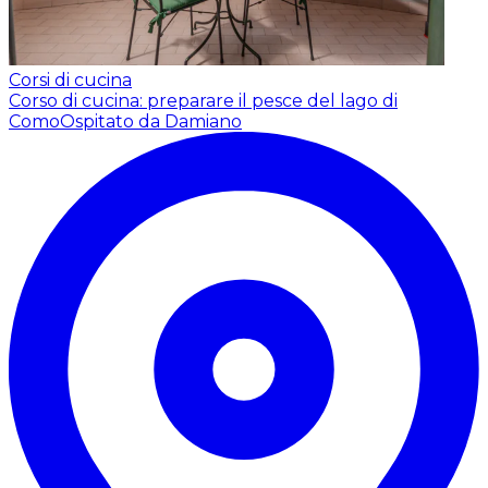
Corsi di cucina
Corso di cucina: preparare il pesce del lago di
Como
Ospitato da Damiano