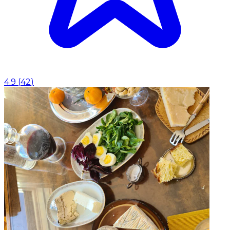
4.9
(
42
)