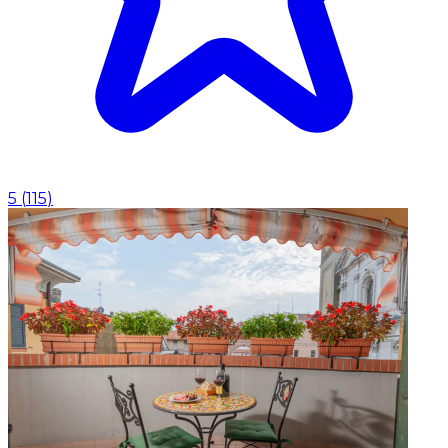
5
(
115
)