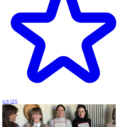
4.9
(
21
)