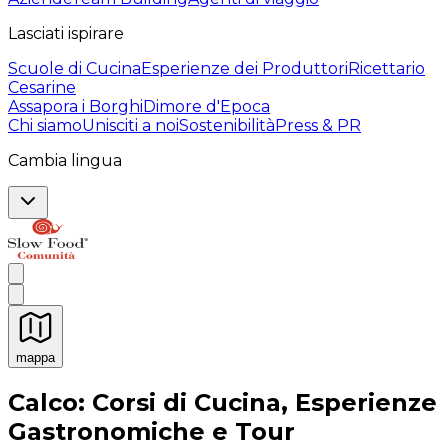
Lasciati ispirare
Scuole di Cucina
Esperienze dei Produttori
Ricettario
Cesarine
Assapora i Borghi
Dimore d'Epoca
Chi siamo
Unisciti a noi
Sostenibilità
Press & PR
Cambia lingua
mappa
Esperienze culinarie indimenticabili: Esperienze gastro
Calco: Corsi di Cucina, Esperienze
Gastronomiche e Tour