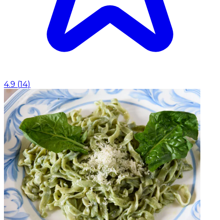
4.9
(
14
)