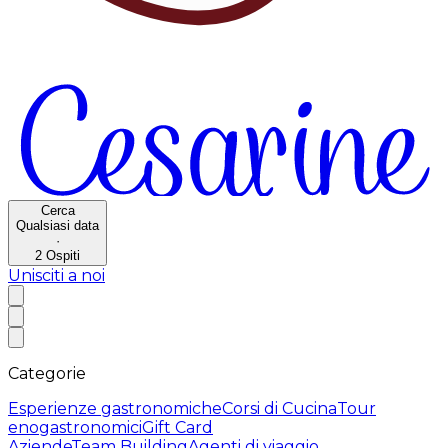
Cerca
Qualsiasi data
·
2
Ospiti
Unisciti a noi
Categorie
Esperienze gastronomiche
Corsi di Cucina
Tour
enogastronomici
Gift Card
Aziende
Team Building
Agenti di viaggio