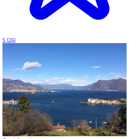
5
(
26
)