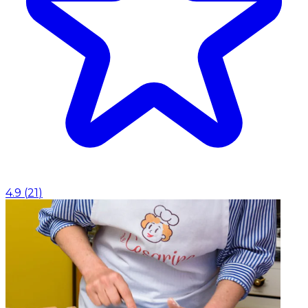
4.9
(
21
)