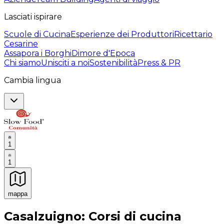
Lasciati ispirare
Scuole di Cucina
Esperienze dei Produttori
Ricettario
Cesarine
Assapora i Borghi
Dimore d'Epoca
Chi siamo
Unisciti a noi
Sostenibilità
Press & PR
Cambia lingua
1
1
mappa
Esperienze culinarie indimenticabili: Esperienze gastro
Casalzuigno: Corsi di cucina