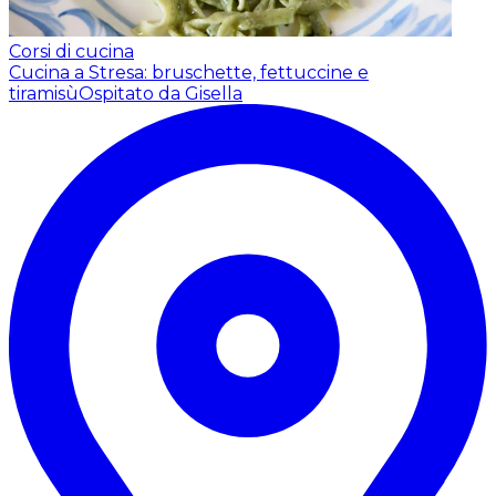
Corsi di cucina
Cucina a Stresa: bruschette, fettuccine e
tiramisù
Ospitato da Gisella