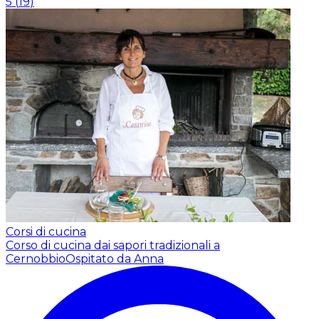
5
(
19
)
Corsi di cucina
Corso di cucina dai sapori tradizionali a
Cernobbio
Ospitato da Anna