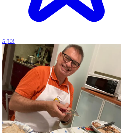
5
(
10
)