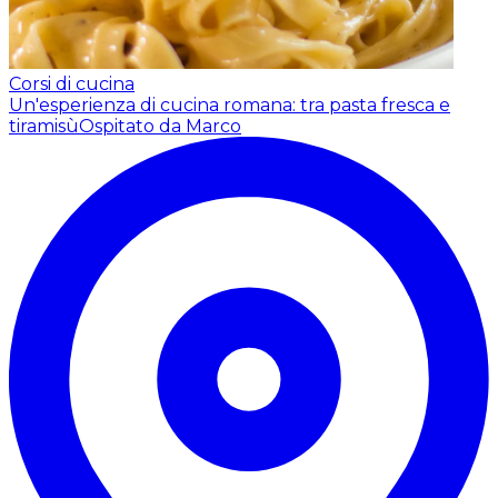
Corsi di cucina
Un'esperienza di cucina romana: tra pasta fresca e
tiramisù
Ospitato da Marco