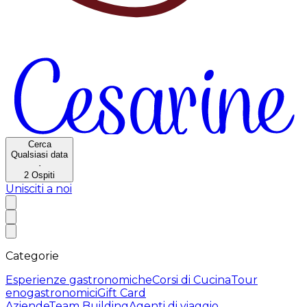
Cerca
Qualsiasi data
·
2
Ospiti
Unisciti a noi
Categorie
Esperienze gastronomiche
Corsi di Cucina
Tour
enogastronomici
Gift Card
Aziende
Team Building
Agenti di viaggio