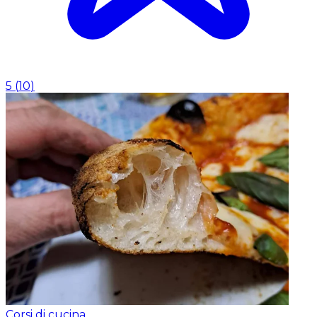
5
(
10
)
Corsi di cucina