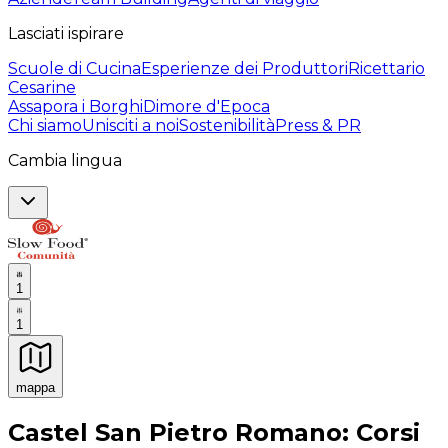
Lasciati ispirare
Scuole di Cucina
Esperienze dei Produttori
Ricettario
Cesarine
Assapora i Borghi
Dimore d'Epoca
Chi siamo
Unisciti a noi
Sostenibilità
Press & PR
Cambia lingua
1
1
mappa
Esperienze culinarie indimenticabili: Esperienze gastro
Castel San Pietro Romano: Corsi