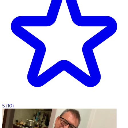
5
(
10
)