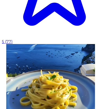
5
(
77
)