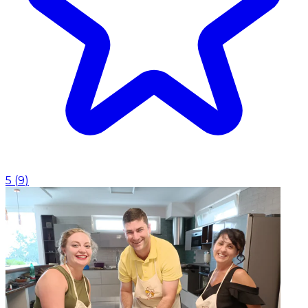
5
(
9
)