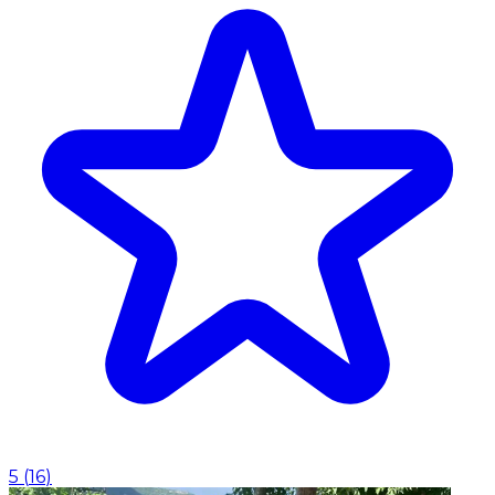
5
(
16
)