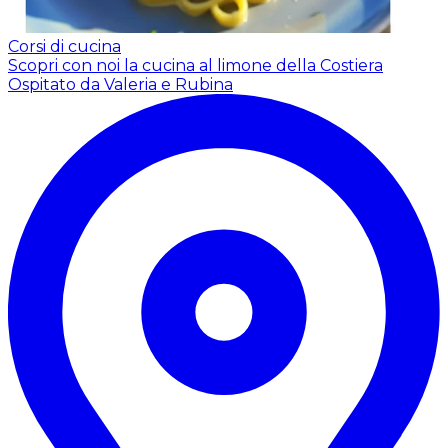
Corsi di cucina
Scopri con noi la cucina al limone della Costiera
Ospitato da Valeria e Rubina