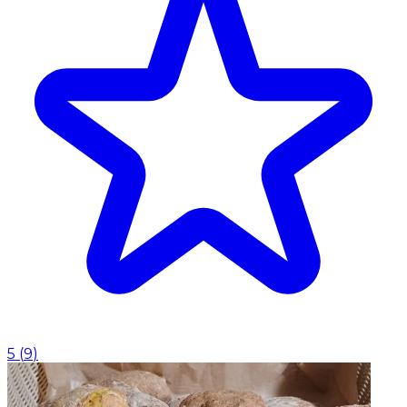
5
(
9
)