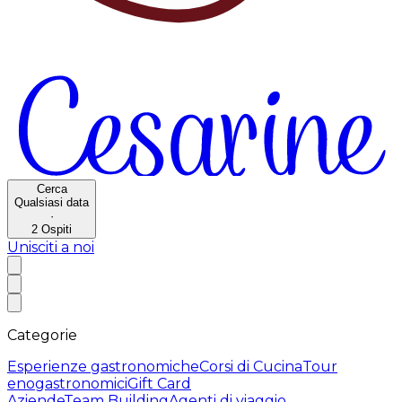
Cerca
Qualsiasi data
·
2
Ospiti
Unisciti a noi
Categorie
Esperienze gastronomiche
Corsi di Cucina
Tour
enogastronomici
Gift Card
Aziende
Team Building
Agenti di viaggio