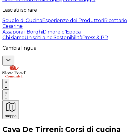
Lasciati ispirare
Scuole di Cucina
Esperienze dei Produttori
Ricettario
Cesarine
Assapora i Borghi
Dimore d'Epoca
Chi siamo
Unisciti a noi
Sostenibilità
Press & PR
Cambia lingua
1
1
mappa
Esperienze culinarie indimenticabili: Esperienze gastro
Cava De Tirreni: Corsi di cucina