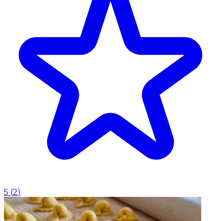
5
(
2
)