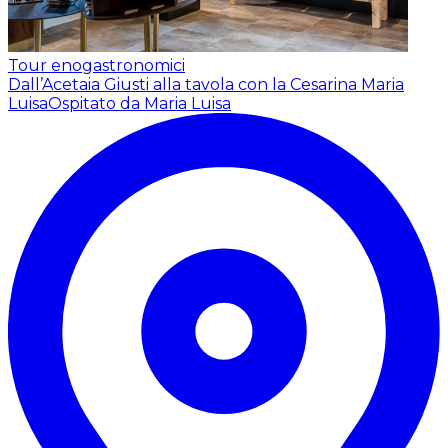
Tour enogastronomici
Dall’Acetaia Giusti alla tavola con la Cesarina Maria
Luisa
Ospitato da Maria Luisa