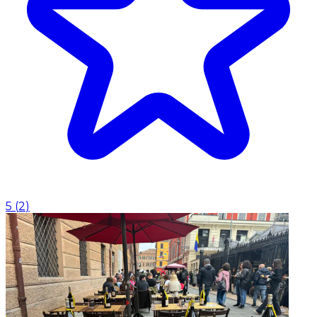
5
(
2
)