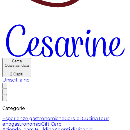
Cerca
Qualsiasi data
·
2
Ospiti
Unisciti a noi
Categorie
Esperienze gastronomiche
Corsi di Cucina
Tour
enogastronomici
Gift Card
Aziende
Team Building
Agenti di viaggio