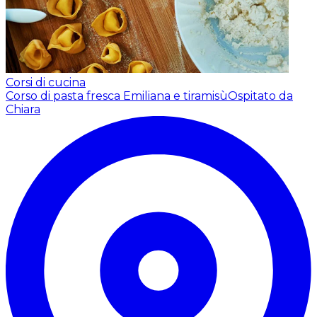
Corsi di cucina
Corso di pasta fresca Emiliana e tiramisù
Ospitato da
Chiara