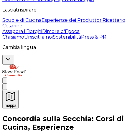
Lasciati ispirare
Scuole di Cucina
Esperienze dei Produttori
Ricettario
Cesarine
Assapora i Borghi
Dimore d'Epoca
Chi siamo
Unisciti a noi
Sostenibilità
Press & PR
Cambia lingua
mappa
Esperienze culinarie indimenticabili: Esperienze gastro
Concordia sulla Secchia: Corsi di
Cucina, Esperienze