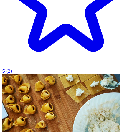
5
(
2
)