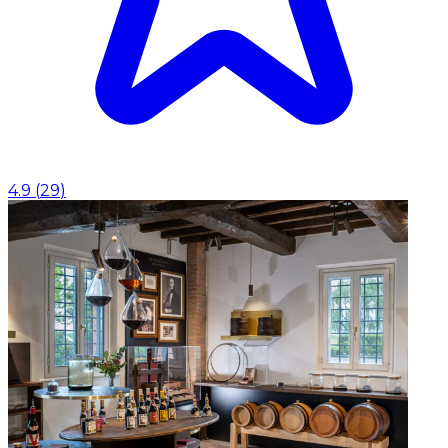
4.9
(
29
)