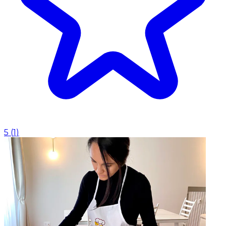
5
(
1
)