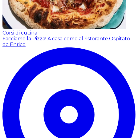
Corsi di cucina
Facciamo la Pizza! A casa come al ristorante.
Ospitato
da Enrico