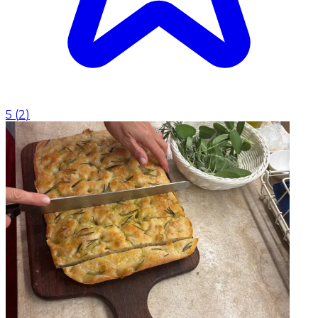
5
(
2
)