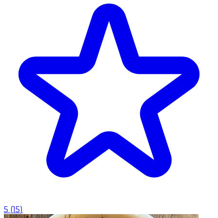
5
(
15
)