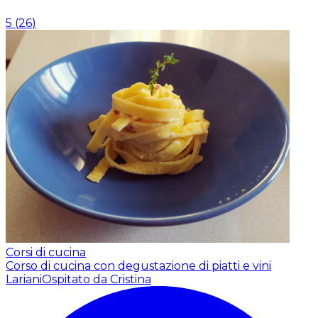
5
(
26
)
Corsi di cucina
Corso di cucina con degustazione di piatti e vini
Lariani
Ospitato da Cristina