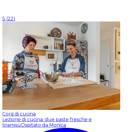
5
(
22
)
Corsi di cucina
Lezione di cucina: due paste fresche e
tiramisù
Ospitato da Monica