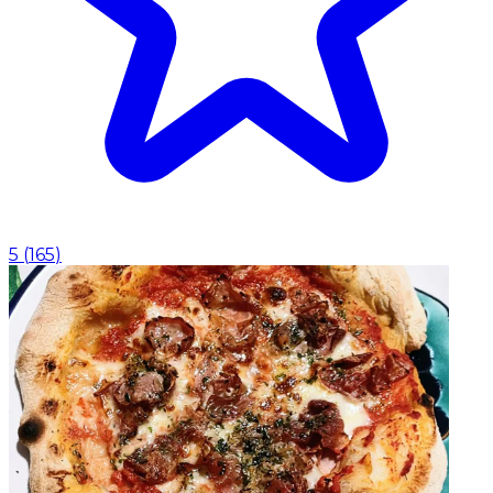
5
(
165
)