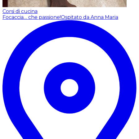
Corsi di cucina
Focaccia… che passione!
Ospitato da Anna Maria