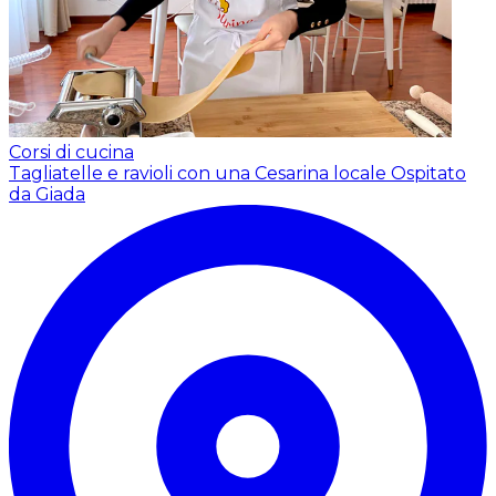
Corsi di cucina
Tagliatelle e ravioli con una Cesarina locale
Ospitato
da Giada