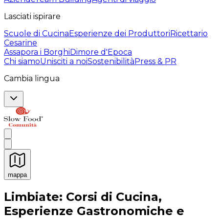
Lasciati ispirare
Scuole di Cucina
Esperienze dei Produttori
Ricettario
Cesarine
Assapora i Borghi
Dimore d'Epoca
Chi siamo
Unisciti a noi
Sostenibilità
Press & PR
Cambia lingua
mappa
Esperienze culinarie indimenticabili: Esperienze gastro
Limbiate: Corsi di Cucina,
Esperienze Gastronomiche e