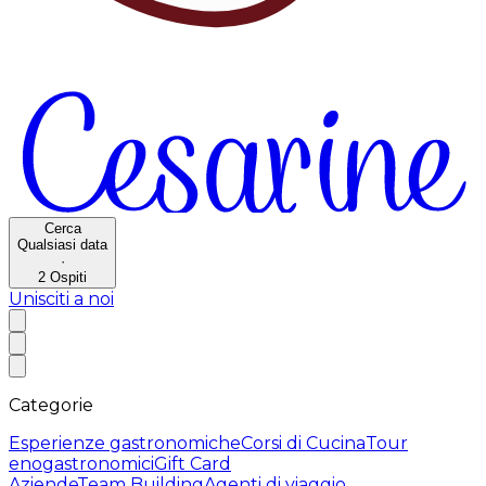
Cerca
Qualsiasi data
·
2
Ospiti
Unisciti a noi
Categorie
Esperienze gastronomiche
Corsi di Cucina
Tour
enogastronomici
Gift Card
Aziende
Team Building
Agenti di viaggio