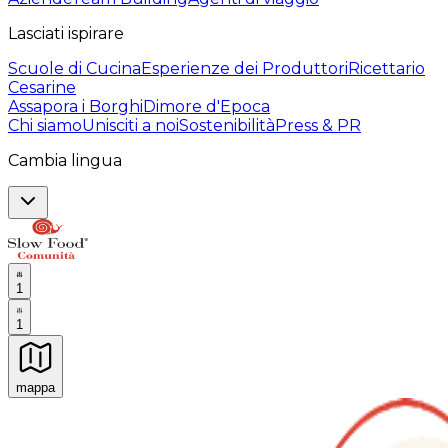
Lasciati ispirare
Scuole di Cucina
Esperienze dei Produttori
Ricettario
Cesarine
Assapora i Borghi
Dimore d'Epoca
Chi siamo
Unisciti a noi
Sostenibilità
Press & PR
Cambia lingua
1
1
mappa
Esperienze culinarie indimenticabili: Esperienze gastro