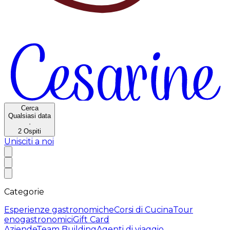
Cerca
Qualsiasi data
·
2
Ospiti
Unisciti a noi
Categorie
Esperienze gastronomiche
Corsi di Cucina
Tour
enogastronomici
Gift Card
Aziende
Team Building
Agenti di viaggio