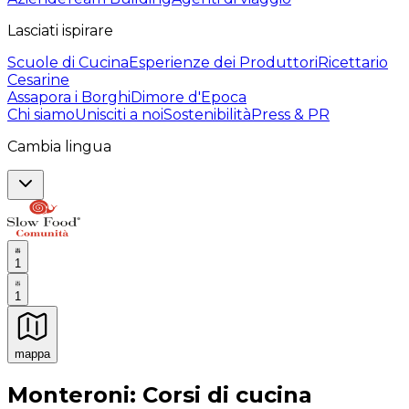
Lasciati ispirare
Scuole di Cucina
Esperienze dei Produttori
Ricettario
Cesarine
Assapora i Borghi
Dimore d'Epoca
Chi siamo
Unisciti a noi
Sostenibilità
Press & PR
Cambia lingua
1
1
mappa
Esperienze culinarie indimenticabili: Esperienze gastro
Monteroni: Corsi di cucina