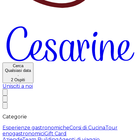
Cerca
Qualsiasi data
·
2
Ospiti
Unisciti a noi
Categorie
Esperienze gastronomiche
Corsi di Cucina
Tour
enogastronomici
Gift Card
Aziende
Team Building
Agenti di viaggio