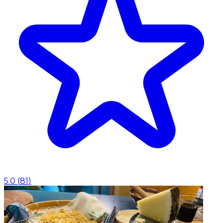
5.0
(
81
)