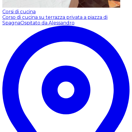
Corsi di cucina
Corso di cucina su terrazza privata a piazza di
Spagna
Ospitato da Alessandro