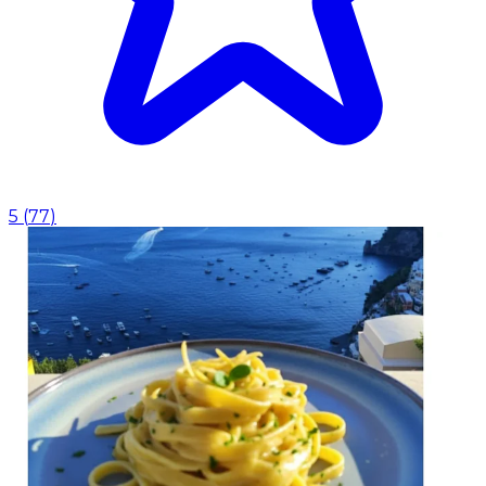
5
(
77
)