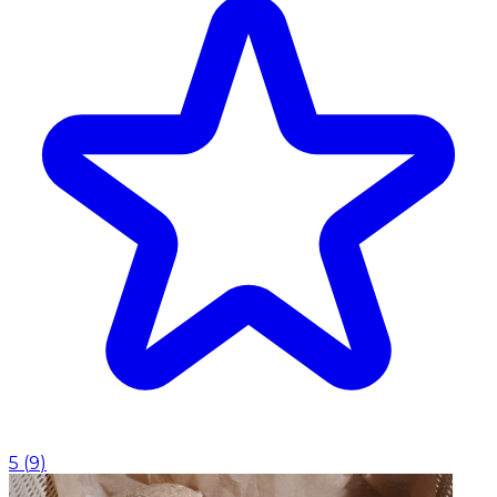
5
(
9
)