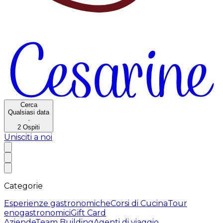
Cerca
Qualsiasi data
·
2
Ospiti
Unisciti a noi
Categorie
Esperienze gastronomiche
Corsi di Cucina
Tour
enogastronomici
Gift Card
Aziende
Team Building
Agenti di viaggio