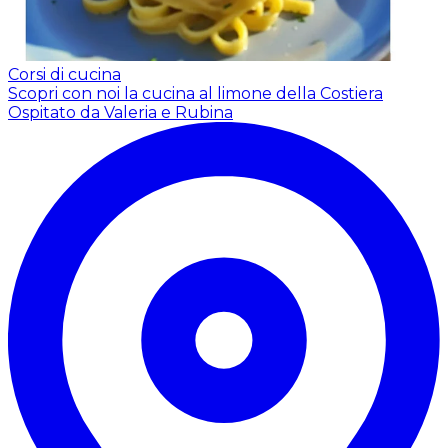
Corsi di cucina
Scopri con noi la cucina al limone della Costiera
Ospitato da Valeria e Rubina