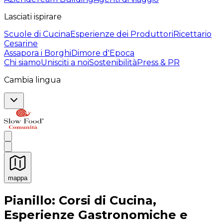
Lasciati ispirare
Scuole di Cucina
Esperienze dei Produttori
Ricettario
Cesarine
Assapora i Borghi
Dimore d'Epoca
Chi siamo
Unisciti a noi
Sostenibilità
Press & PR
Cambia lingua
mappa
Esperienze culinarie indimenticabili: Esperienze gastro
Pianillo: Corsi di Cucina,
Esperienze Gastronomiche e