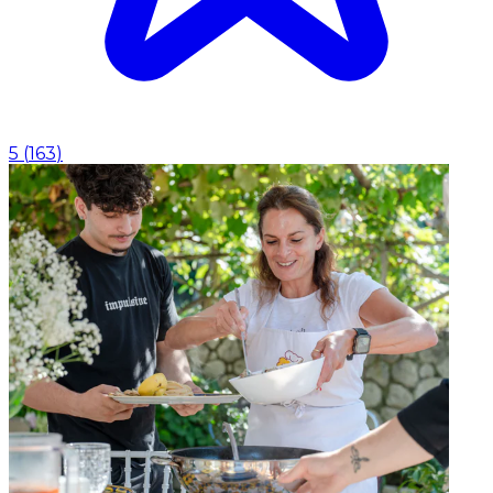
5
(
163
)