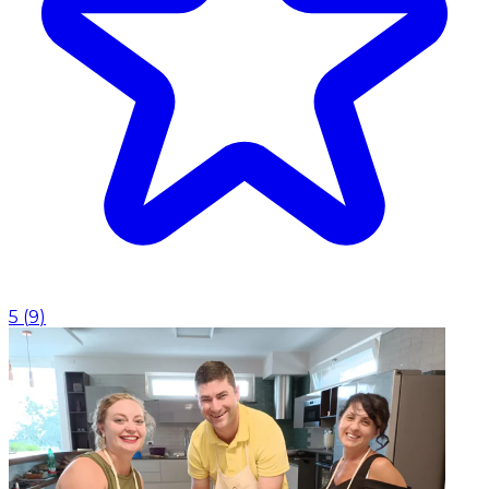
5
(
9
)