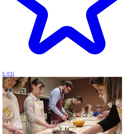
5
(
13
)