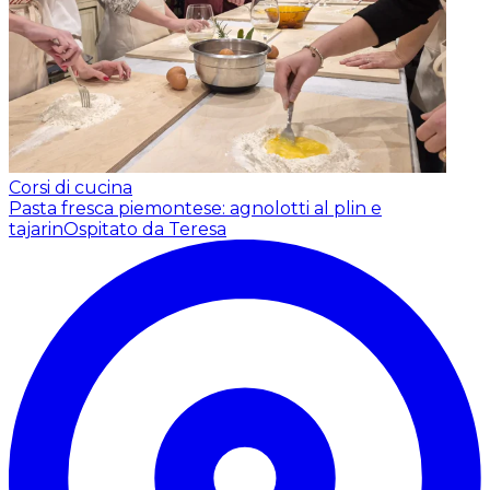
Corsi di cucina
Pasta fresca piemontese: agnolotti al plin e
tajarin
Ospitato da Teresa