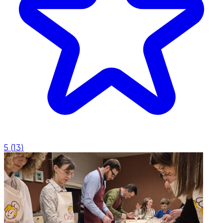
5
(
13
)