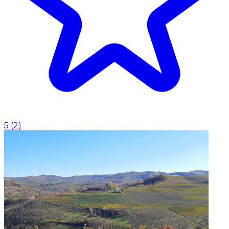
5
(
2
)