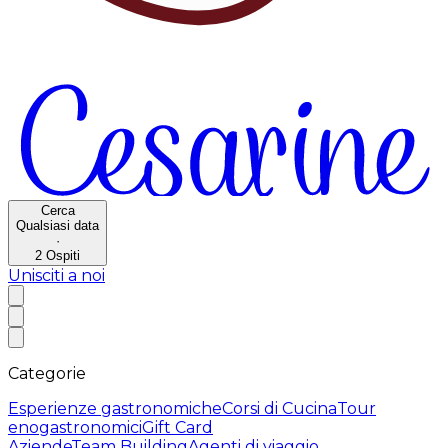
Cerca
Qualsiasi data
·
2
Ospiti
Unisciti a noi
Categorie
Esperienze gastronomiche
Corsi di Cucina
Tour
enogastronomici
Gift Card
Aziende
Team Building
Agenti di viaggio