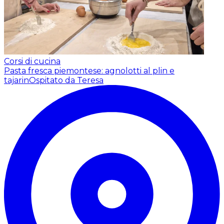
Corsi di cucina
Pasta fresca piemontese: agnolotti al plin e
tajarin
Ospitato da Teresa