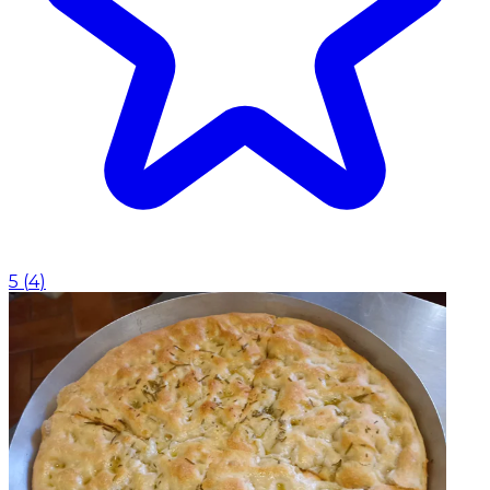
5
(
4
)