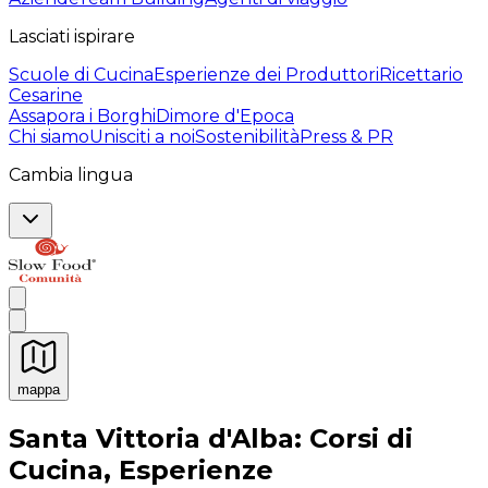
Lasciati ispirare
Scuole di Cucina
Esperienze dei Produttori
Ricettario
Cesarine
Assapora i Borghi
Dimore d'Epoca
Chi siamo
Unisciti a noi
Sostenibilità
Press & PR
Cambia lingua
mappa
Esperienze culinarie indimenticabili: Esperienze gastro
Santa Vittoria d'Alba: Corsi di
Cucina, Esperienze