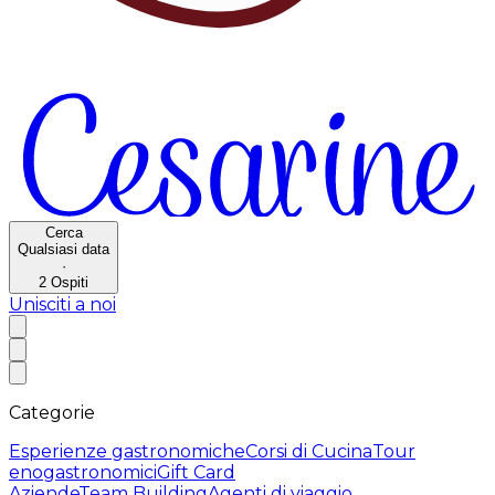
Cerca
Qualsiasi data
·
2
Ospiti
Unisciti a noi
Categorie
Esperienze gastronomiche
Corsi di Cucina
Tour
enogastronomici
Gift Card
Aziende
Team Building
Agenti di viaggio