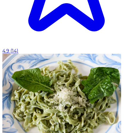
4.9
(
14
)