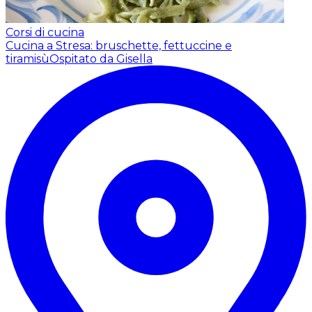
Corsi di cucina
Cucina a Stresa: bruschette, fettuccine e
tiramisù
Ospitato da Gisella