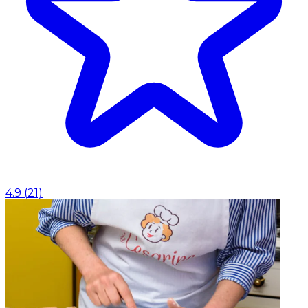
4.9
(
21
)