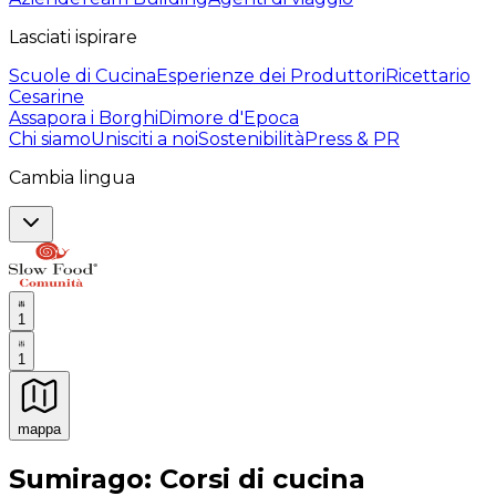
Lasciati ispirare
Scuole di Cucina
Esperienze dei Produttori
Ricettario
Cesarine
Assapora i Borghi
Dimore d'Epoca
Chi siamo
Unisciti a noi
Sostenibilità
Press & PR
Cambia lingua
1
1
mappa
Esperienze culinarie indimenticabili: Esperienze gastro
Sumirago: Corsi di cucina