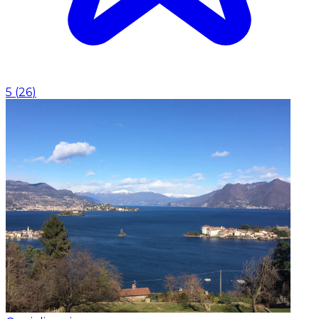
5
(
26
)