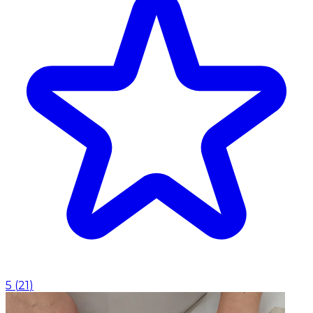
5
(
21
)