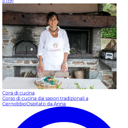
5
(
19
)
Corsi di cucina
Corso di cucina dai sapori tradizionali a
Cernobbio
Ospitato da Anna