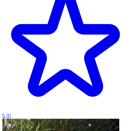
5
(
1
)