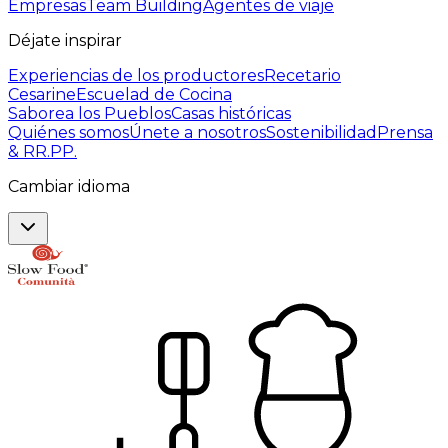
Empresas
Team Building
Agentes de viaje
Déjate inspirar
Experiencias de los productores
Recetario
Cesarine
Escuelad de Cocina
Saborea los Pueblos
Casas históricas
Quiénes somos
Únete a nosotros
Sostenibilidad
Prensa
& RR.PP.
Cambiar idioma