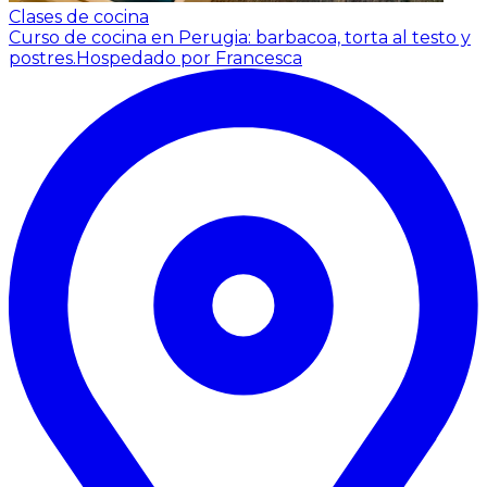
Clases de cocina
Curso de cocina en Perugia: barbacoa, torta al testo y
postres.
Hospedado por Francesca