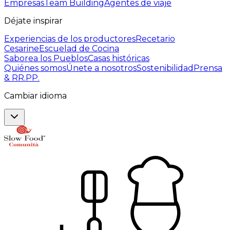
Empresas
Team Building
Agentes de viaje
Déjate inspirar
Experiencias de los productores
Recetario
Cesarine
Escuelad de Cocina
Saborea los Pueblos
Casas históricas
Quiénes somos
Únete a nosotros
Sostenibilidad
Prensa
& RR.PP.
Cambiar idioma