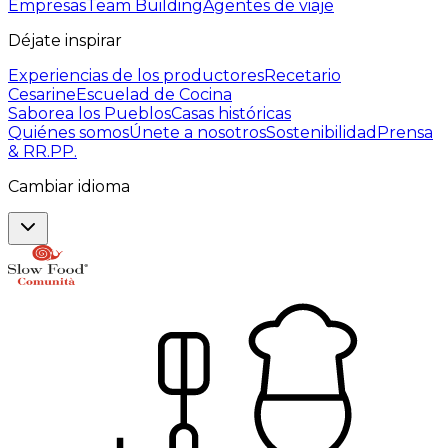
Empresas
Team Building
Agentes de viaje
Déjate inspirar
Experiencias de los productores
Recetario
Cesarine
Escuelad de Cocina
Saborea los Pueblos
Casas históricas
Quiénes somos
Únete a nosotros
Sostenibilidad
Prensa
& RR.PP.
Cambiar idioma