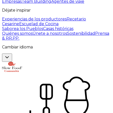
Empresas
Team Building
Agentes de viaje
Déjate inspirar
Experiencias de los productores
Recetario
Cesarine
Escuelad de Cocina
Saborea los Pueblos
Casas históricas
Quiénes somos
Únete a nosotros
Sostenibilidad
Prensa
& RR.PP.
Cambiar idioma