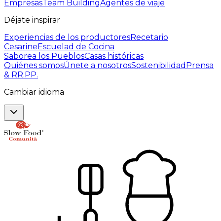
Empresas
Team Building
Agentes de viaje
Déjate inspirar
Experiencias de los productores
Recetario
Cesarine
Escuelad de Cocina
Saborea los Pueblos
Casas históricas
Quiénes somos
Únete a nosotros
Sostenibilidad
Prensa
& RR.PP.
Cambiar idioma