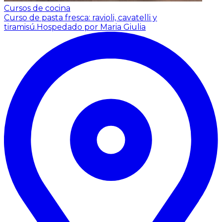
Cursos de cocina
Curso de pasta fresca: ravioli, cavatelli y
tiramisú.
Hospedado por Maria Giulia