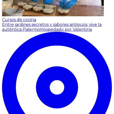
Cursos de cocina
Entre jardines secretos y sabores antiguos, vive la
auténtica Palermo
Hospedado por Valentina