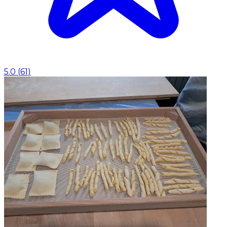
5.0
(
61
)