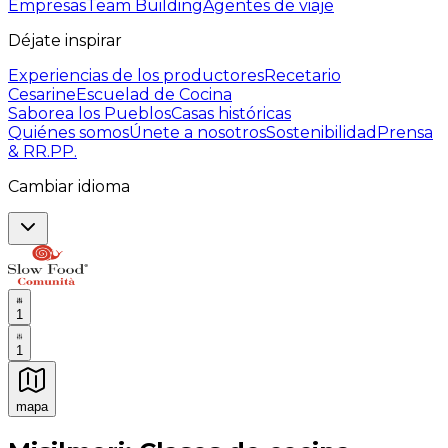
Empresas
Team Building
Agentes de viaje
Déjate inspirar
Experiencias de los productores
Recetario
Cesarine
Escuelad de Cocina
Saborea los Pueblos
Casas históricas
Quiénes somos
Únete a nosotros
Sostenibilidad
Prensa
& RR.PP.
Cambiar idioma
1
1
mapa
Experiencias culinarias inolvidables: Experiencias gast