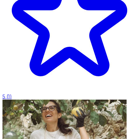
5
(
1
)