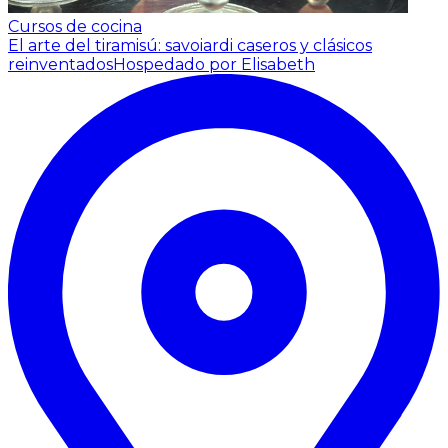
Cursos de cocina
El arte del tiramisú: savoiardi caseros y clásicos
reinventados
Hospedado por Elisabeth