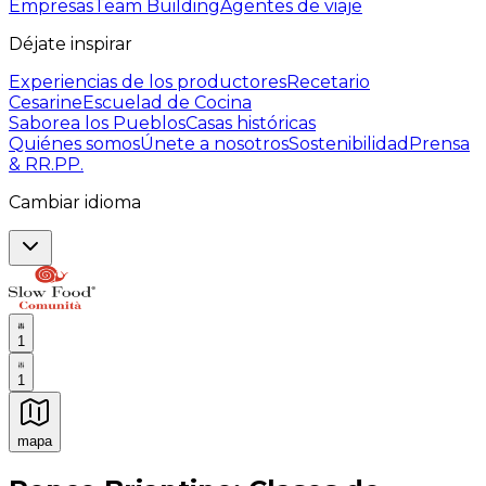
Empresas
Team Building
Agentes de viaje
Déjate inspirar
Experiencias de los productores
Recetario
Cesarine
Escuelad de Cocina
Saborea los Pueblos
Casas históricas
Quiénes somos
Únete a nosotros
Sostenibilidad
Prensa
& RR.PP.
Cambiar idioma
1
1
mapa
Experiencias culinarias inolvidables: Experiencias gast