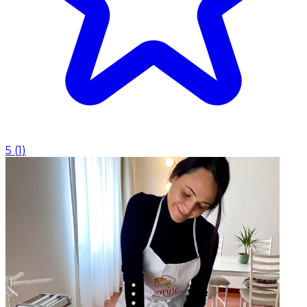
5
(
1
)