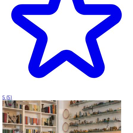
5
(
5
)