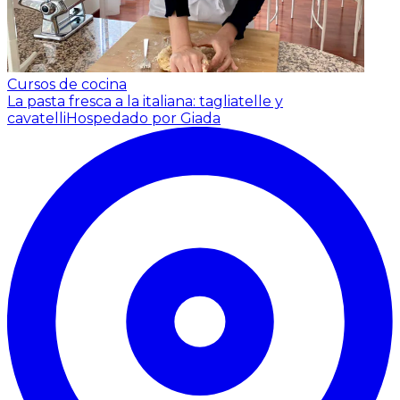
Cursos de cocina
La pasta fresca a la italiana: tagliatelle y
cavatelli
Hospedado por Giada