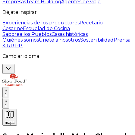
Empresas
Team Building
Agentes de viaje
Déjate inspirar
Experiencias de los productores
Recetario
Cesarine
Escuelad de Cocina
Saborea los Pueblos
Casas históricas
Quiénes somos
Únete a nosotros
Sostenibilidad
Prensa
& RR.PP.
Cambiar idioma
1
1
mapa
Experiencias culinarias inolvidables: Experiencias gast