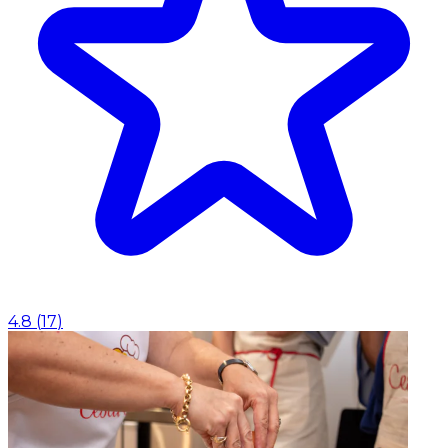
4.8
(
17
)