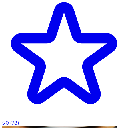
5.0
(
78
)