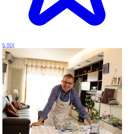
5
(
10
)