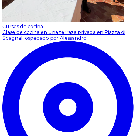
Cursos de cocina
Clase de cocina en una terraza privada en Piazza di
Spagna
Hospedado por Alessandro