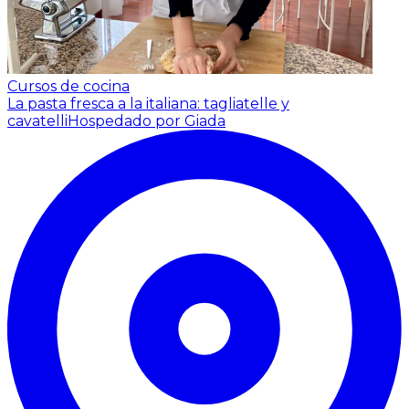
Cursos de cocina
La pasta fresca a la italiana: tagliatelle y
cavatelli
Hospedado por Giada