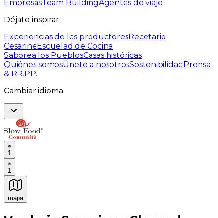
Empresas
Team Building
Agentes de viaje
Déjate inspirar
Experiencias de los productores
Recetario
Cesarine
Escuelad de Cocina
Saborea los Pueblos
Casas históricas
Quiénes somos
Únete a nosotros
Sostenibilidad
Prensa
& RR.PP.
Cambiar idioma
1
1
mapa
Experiencias culinarias inolvidables: Experiencias gast