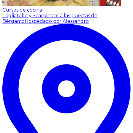
Cursos de cocina
Tagliatelle y Scarpinocc a las puertas de
Bérgamo
Hospedado por Alessandro