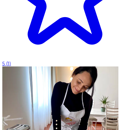
5
(
1
)