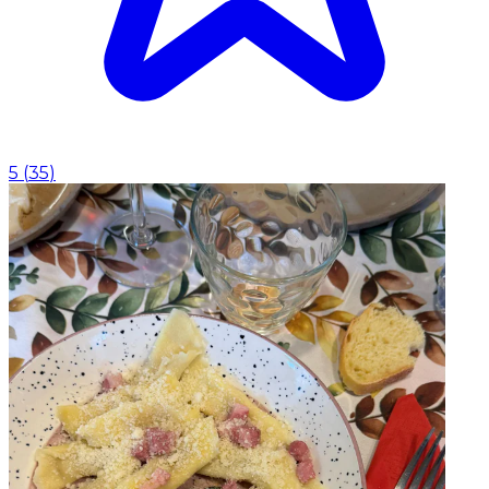
5
(
35
)